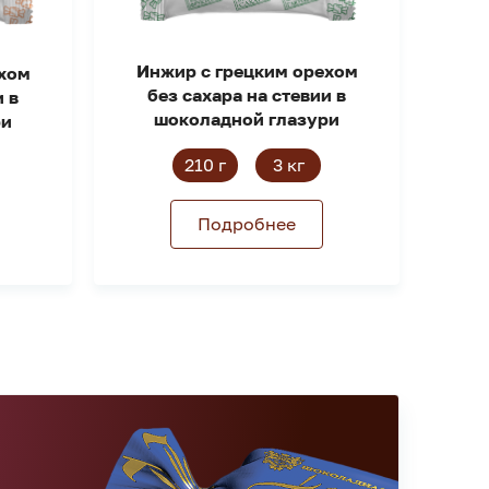
Инжир с грецким орехом
ехом
без сахара на стевии в
и в
шоколадной глазури
ри
210 г
3 кг
Подробнее