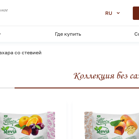
ное
RU
Где купить
С
ахара со стевией
Коллекция без са