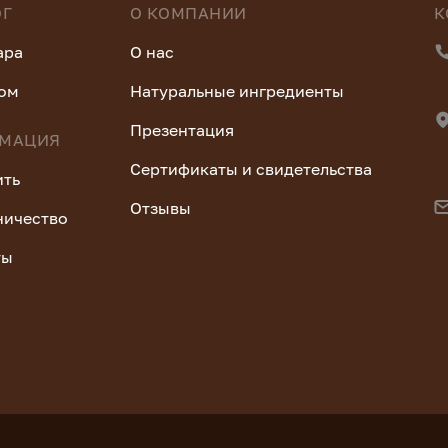
ОГ
О КОМПАНИИ
К
ара
О нас
ром
Натуральные ингредиенты
Презентация
МАЦИЯ
Сертификаты и свидетельства
ить
Отзывы
ничество
ты