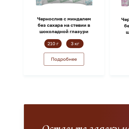
Чернослив с миндалем
Че
без сахара на стевии в
бе
шоколадной глазури
ш
210 г
3 кг
Подробнее
Оставьте заявку н