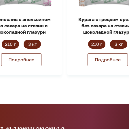
рнослив с апельсином
Курага с грецким ор
з сахара на стевии в
без сахара на стеви
околадной глазури
шоколадной глазу
210 г
3 кг
210 г
3 кг
Подробнее
Подробнее
а партнерство